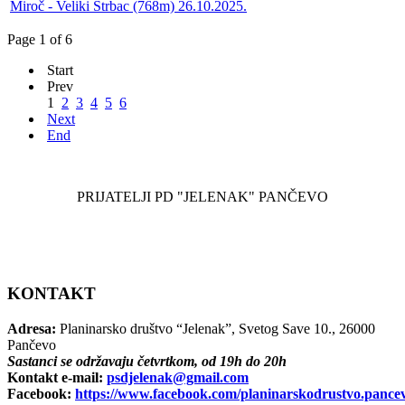
Miroč - Veliki Štrbac (768m) 26.10.2025.
Page 1 of 6
Start
Prev
1
2
3
4
5
6
Next
End
PRIJATELJI PD "JELENAK" PANČEVO
KONTAKT
Adresa:
Planinarsko društvo “Jelenak”, Svetog Save 10., 26000
Pančevo
Sastanci se održavaju četvrtkom, od 19h do 20h
Kontakt e-mail:
psdjelenak@gmail.com
Facebook:
https://www.facebook.com/planinarskodrustvo.pance