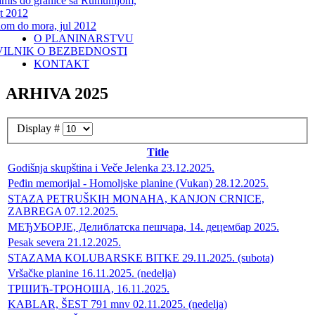
miš do granice sa Rumunijom,
t 2012
lom do mora, jul 2012
O PLANINARSTVU
VILNIK O BEZBEDNOSTI
KONTAKT
ARHIVA 2025
Display #
Title
Godišnja skupština i Veče Jelenka 23.12.2025.
Peđin memorijal - Homoljske planine (Vukan) 28.12.2025.
STAZA PETRUŠKIH MONAHA, KANJON CRNICE,
ZABREGA 07.12.2025.
МЕЂУБОРЈЕ, Делиблатска пешчара, 14. децембар 2025.
Pesak severa 21.12.2025.
STAZAMA KOLUBARSKE BITKE 29.11.2025. (subota)
Vršačke planine 16.11.2025. (nedelja)
ТРШИЋ-ТРОНОША, 16.11.2025.
KABLAR, ŠEST 791 mnv 02.11.2025. (nedelja)