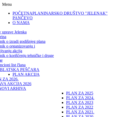
Menu
POČETNA
PLANINARSKO DRUŠTVO "JELENAK"
PANČEVO
O NAMA
v uprave Jelenka
rina
lnik o izradi godišnjeg plana
lnik o organizovanju i
jivanju akcija
lnik o korišćenju tehničke i druge
me
cioni list člana
IBLATSKA PEŠČARA
PLAN AKCIJA
 ZA 2026.
VA AKCIJA 2026
NOVI ARHIVA
PLAN ZA 2025
PLAN ZA 2024.
PLAN ZA 2023
PLAN ZA 2022
PLAN ZA 2021.
PLAN ZA 2020.