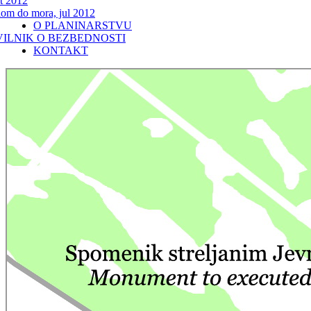
t 2012
lom do mora, jul 2012
O PLANINARSTVU
VILNIK O BEZBEDNOSTI
KONTAKT