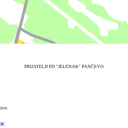
PRIJATELJI PD "JELENAK" PANČEVO
čevo
vo/