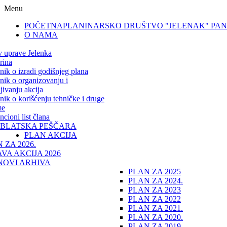
Menu
POČETNA
PLANINARSKO DRUŠTVO "JELENAK" PA
O NAMA
v uprave Jelenka
rina
lnik o izradi godišnjeg plana
lnik o organizovanju i
jivanju akcija
lnik o korišćenju tehničke i druge
me
cioni list člana
IBLATSKA PEŠČARA
PLAN AKCIJA
 ZA 2026.
VA AKCIJA 2026
NOVI ARHIVA
PLAN ZA 2025
PLAN ZA 2024.
PLAN ZA 2023
PLAN ZA 2022
PLAN ZA 2021.
PLAN ZA 2020.
PLAN ZA 2019.