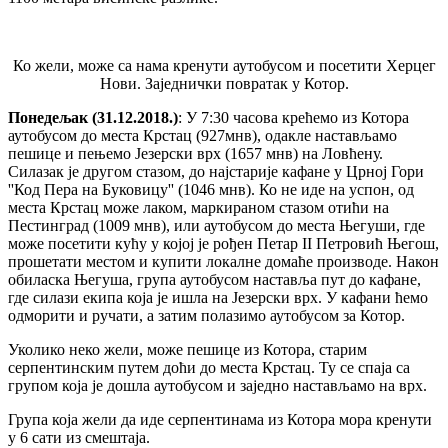
Ко жели, може са нама кренути аутобусом и посетити Херцег
Нови. Заједнички повратак у Котор.
Понедељак (31.12.2018.)
: У 7:30 часова крећемо из Котора
аутобусом до места Крстац (927мнв), одакле настављамо
пешице и пењемо Језерски врх (1657 мнв) на Ловћену.
Силазак је другом стазом, до најстарије кафане у Црној Гори
''Код Пера на Буковицу'' (1046 мнв). Ко не иде на успон, од
места Крстац може лаком, маркираном стазом отићи на
Пестинград (1009 мнв), или аутобусом до места Његуши, где
може посетити кућу у којој је рођен Петар II Петровић Његош,
прошетати местом и купити локалне домаће производе. Након
обиласка Његуша, група аутобусом наставља пут до кафане,
где силази екипа која је ишла на Језерски врх. У кафани ћемо
одморити и ручати, а затим полазимо аутобусом за Котор.
Уколико неко жели, може пешице из Котора, старим
серпентинским путем доћи до места Крстац. Ту се спаја са
групом која је дошла аутобусом и заједно настављамо на врх.
Група која жели да иде серпентинама из Котора мора кренути
у 6 сати из смештаја.