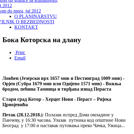
miš do granice sa Rumunijom,
t 2012
lom do mora, jul 2012
O PLANINARSTVU
VILNIK O BEZBEDNOSTI
KONTAKT
Бока Которска на длану
Print
Email
Ловћен (Језерски врх 1657 мнв и Пестинград 1009 мнв) -
Орјен (Субра 1679 мнв или Одијево 1571 мнв) - Вожња
бродом, пећина Тамница и тврђава изнад Пераста
Стари град Котор - Херцег Нови - Пераст – Ријека
Црнојевића
Петак (28.12.2018.)
: Полазак испред Дома омладине у
Панчеву, у 16:30 часова. Улазак путника код општине Нови
Београд у 17:00 и наставак путовања преко Чачка, Ужица...