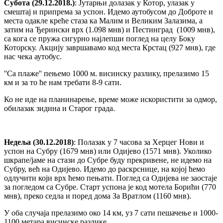
Субота (29.12.2018.)
: Јутарњи долазак у Котор, улазак у
смештај и припрема за успон. Идемо аутобусом до Доброте и
места одакле креће стаза ка Малим и Великим Залазима, а
затим на Ђерински врх (1.098 мнв) и Пестинград (1009 мнв),
са кога се пружа сигурно најлепши поглед на целу Боку
Которску. Акцију завршавамо код места Крстац (927 мнв), где
нас чека аутобус.
''Са плаже'' пењемо 1000 м. висинску разлику, прелазимо 15
км и за то ће нам требати 8-9 сати.
Ко не иде на планинарење, време може искористити за одмор,
обилазак зидина и Старог града.
Недеља (30.12.2018)
: Полазак у 7 часова за Херцег Нови и
успон на Субру (1679 мнв) или Одијево (1571 мнв). Уколико
шкрапе/јаме на стази до Субре буду прекривене, не идемо на
Субру, већ на Одијево. Идемо до раскрснице, на којој ћемо
одлучити који врх ћемо пењати. Поглед са Одијева не заостаје
за погледом са Субре. Старт успона је код мотела Борићи (770
мнв), преко седла и поред дома За Вратлом (1160 мнв).
У оба случаја прелазимо око 14 км, уз 7 сати пешачење и 1000-
1100 метара висинске разлике.