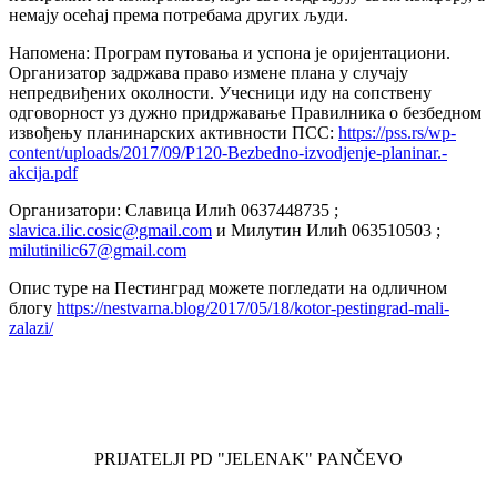
немају осећај према потребама других људи.
Напомена: Програм путовања и успона је оријентациони.
Организатор задржава право измене плана у случају
непредвиђених околности. Учесници иду на сопствену
одговорност уз дужно придржавање Правилника о безбедном
извођењу планинарских активности ПСС:
https://pss.rs/wp-
content/uploads/2017/09/P120-Bezbedno-izvodjenje-planinar.-
akcija.pdf
Организатори: Славица Илић 0637448735 ;
slavica.ilic.cosic@gmail.com
и Милутин Илић 063510503 ;
milutinilic67@gmail.com
Опис туре на Пестинград можете погледати на одличном
блогу
https://nestvarna.blog/2017/05/18/kotor-pestingrad-mali-
zalazi/
PRIJATELJI PD "JELENAK" PANČEVO