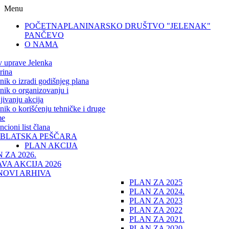
Menu
POČETNA
PLANINARSKO DRUŠTVO "JELENAK"
PANČEVO
O NAMA
v uprave Jelenka
rina
lnik o izradi godišnjeg plana
lnik o organizovanju i
jivanju akcija
lnik o korišćenju tehničke i druge
me
cioni list člana
IBLATSKA PEŠČARA
PLAN AKCIJA
 ZA 2026.
VA AKCIJA 2026
NOVI ARHIVA
PLAN ZA 2025
PLAN ZA 2024.
PLAN ZA 2023
PLAN ZA 2022
PLAN ZA 2021.
PLAN ZA 2020.