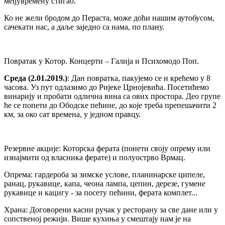
међувремену стигао.
Ко не жели бродом до Пераста, може доћи нашим аутобусом,
сачекати нас, а даље заједно са нама, по плану.
Повратак у Котор. Концерти – Галија и Психомодо Поп.
Среда (2.01.2019.)
: Дан повратка, пакујемо се и крећемо у 8
часова. Уз пут одлазимо до Ријеке Црнојевића. Посетићемо
винарију и пробати одлична вина са ових простора. Део групе
ће се попети до Ободске пећине, до које треба препешачити 2
км, за око сат времена, у једном правцу.
Резервне акције: Которска ферата (понети своју опрему или
изнајмити од власника ферате) и полуострво Врмац.
Опрема: гардероба за зимске услове, планинарске ципеле,
ранац, рукавице, капа, чеона лампа, цепин, дерезе, гумене
рукавице и кацигу - за посету пећини, ферата комплет...
Храна: Договорени касни ручак у ресторану за све дане или у
сопственој режији. Више кухиња у смештају нам је на