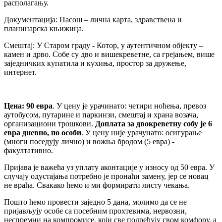
располагању.
Документација: Пасош – лична карта, здравствена и
планинарска књижица.
Смештај: У Старом граду - Котор, у аутентичном објекту –
камен и дрво. Собе су дво и вишекреветне, са грејањем, више
заједничких купатила и кухиња, простор за дружење,
интернет.
Цена: 90 евра
. У цену је урачинато: четири ноћења, превоз
аутобусом, путарине и паркинзи, смештај и храна возача,
организациони трошкови.
Доплата за двокреветну собу је 6
евра дневно, по особи
. У цену није урачунато: осигурање
(многи поседују лично) и вожња бродом (5 евра) -
факултативно.
Пријава је важећа уз уплату аконтације у износу од 50 евра. У
случају одустајања потребно је пронаћи замену, јер се новац
не враћа. Свакако ћемо и ми формирати листу чекања.
Пошто ћемо провести заједно 5 дана, молимо да се не
пријављују особе са посебним прохтевима, нервозни,
неспремни на компромисе, који све подређују свом комфору, а