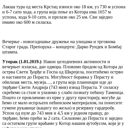
Лакша тура од места Крстац износи око 18 км, уз 730 м успона
и 6-7 сати хода, а група која пење из Котора има 1657 м
успона, хода 9-10 сати, и прелази око 25 км. Сви заједно
имамо око 600 м силаска.
Вечерње - новогодишње дружење на улицама и трговима
Старог града. Препорука – концерти: Дарко Рундек и Бомбај
штампа.
Уторак (1.01.2019.)
: Након целодневних активности и
вечерњег изласка, дан одмора. Пловимо бродом од Котора до
острва Свети Ђорђе и Госпа од Шкрпјела, посетићемо острво
и наставити до Пераста. Могућност боравка у Перасту и
обилазак места, музеја…, а група која планинари иде до
тврђаве Свети Андрија (743 мнв) изнад Пераста. У силаску
скрећемо са стазе и улазимо у слабо познату пећину Тамница.
Пошто се провлачимо из прве у другу просторију, могуће да
ћемо се мало испрљати пећинским материјалом, па понесите
гумене рукавице (кацигу по жељи) и резервну гардеробу.
Успон од нуле до 743 мнв и 4,5 км у једном правцу, до
тврђаве, ћемо прећи за 2 сата. Силазимо до Пераста и заједно
са остатком групе враћамо у Котор нашим аутобусом, који је у