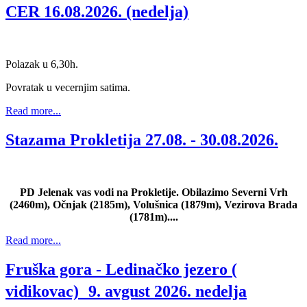
CER 16.08.2026. (nedelja)
Polazak u 6,30h.
Povratak u vecernjim satima.
Read more...
Stazama Prokletija 27.08. - 30.08.2026.
PD Jelenak vas vodi na Prokletije. Obilazimo Severni Vrh
(2460m), Očnjak (2185m), Volušnica (1879m), Vezirova Brada
(1781m)....
Read more...
Fruška gora - Ledinačko jezero (
vidikovac) 9. avgust 2026. nedelja