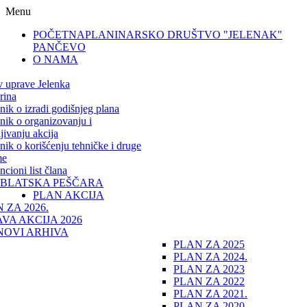
Menu
POČETNA
PLANINARSKO DRUŠTVO "JELENAK"
PANČEVO
O NAMA
v uprave Jelenka
rina
lnik o izradi godišnjeg plana
lnik o organizovanju i
jivanju akcija
lnik o korišćenju tehničke i druge
me
cioni list člana
IBLATSKA PEŠČARA
PLAN AKCIJA
 ZA 2026.
VA AKCIJA 2026
NOVI ARHIVA
PLAN ZA 2025
PLAN ZA 2024.
PLAN ZA 2023
PLAN ZA 2022
PLAN ZA 2021.
PLAN ZA 2020.