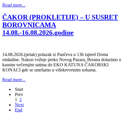
Read more...
ČAKOR (PROKLETIJE) – U SUSRET
BOROVNICAMA
14.08.-16.08.2026.godine
14.08.2026.(petak) polazak iz Pančeva u 13h ispred Doma
omladine. Nakon vožnje preko Novog Pazara, Berana dolazimo u
kasnim večernjim satima do EKO KATUNA ČAKORSKI
KONACI gde se smešamo u višekrevetnim sobama.
Read more...
Start
Prev
1
2
Next
End