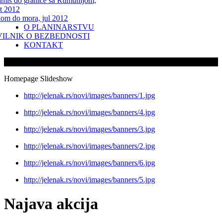
miš do granice sa Rumunijom,
t 2012
lom do mora, jul 2012
O PLANINARSTVU
VILNIK O BEZBEDNOSTI
KONTAKT
Homepage Slideshow
http://jelenak.rs/novi/images/banners/1.jpg
http://jelenak.rs/novi/images/banners/4.jpg
http://jelenak.rs/novi/images/banners/3.jpg
http://jelenak.rs/novi/images/banners/2.jpg
http://jelenak.rs/novi/images/banners/6.jpg
http://jelenak.rs/novi/images/banners/5.jpg
Najava akcija